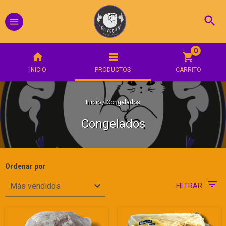
0
INICIO
PRODUCTOS
CARRITO
Inicio
/
Congelados
Congelados
Ordenar por
FILTRAR