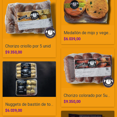
Medallón de mijo y vegetales por 4 unida...
$6.039,00
Chorizo criollo por 5 unid
$9.350,00
Chorizo colorado por 5unid
$9.350,00
Nuggets de bastón de tofu por 12 unid
$6.039,00