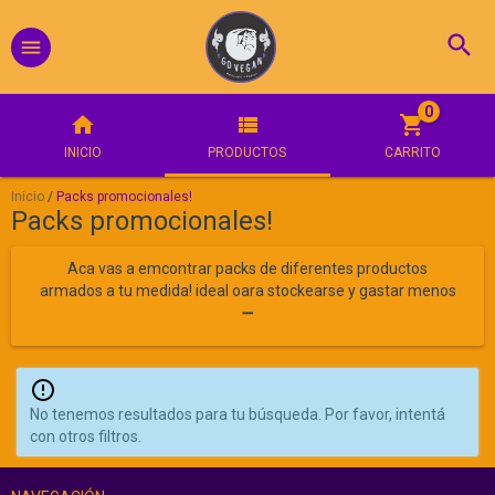
0
INICIO
PRODUCTOS
CARRITO
Inicio
/
Packs promocionales!
Packs promocionales!
Aca vas a emcontrar packs de diferentes productos
armados a tu medida! ideal oara stockearse y gastar menos
➖
No tenemos resultados para tu búsqueda. Por favor, intentá
con otros filtros.